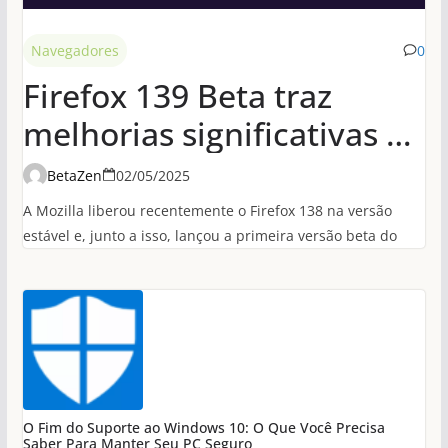
Navegadores
0
Firefox 139 Beta traz
melhorias significativas de
desempenho em
BetaZen
02/05/2025
conexões HTTP/3
A Mozilla liberou recentemente o Firefox 138 na versão
estável e, junto a isso, lançou a primeira versão beta do
O Fim do Suporte ao Windows 10: O Que Você Precisa
Saber Para Manter Seu PC Seguro