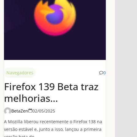
Navegadores
0
Firefox 139 Beta traz
melhorias
significativas de
BetaZen
02/05/2025
desempenho em
A Mozilla liberou recentemente o Firefox 138 na
conexões HTTP/3
versão estável e, junto a isso, lançou a primeira
versão beta do