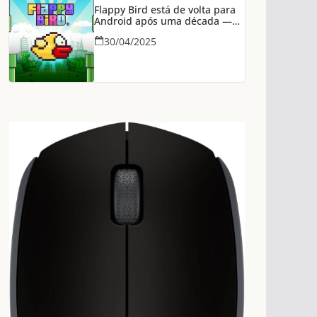
Flappy Bird está de volta para
Android após uma década —
agora na Epic Games Store
30/04/2025