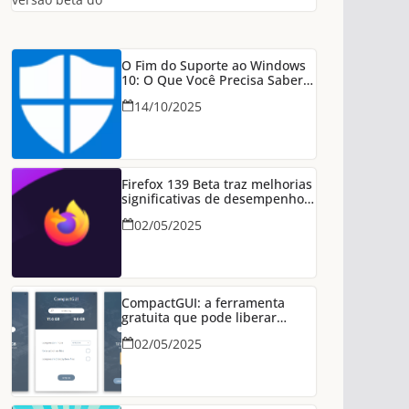
O Fim do Suporte ao Windows
10: O Que Você Precisa Saber
Para Manter Seu PC Seguro
14/10/2025
Firefox 139 Beta traz melhorias
significativas de desempenho
em conexões HTTP/3
02/05/2025
CompactGUI: a ferramenta
gratuita que pode liberar
dezenas de GB no seu PC
02/05/2025