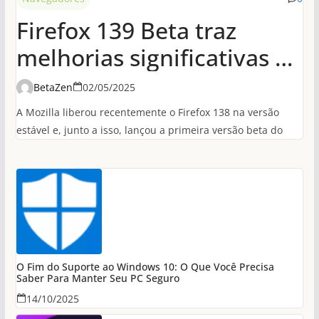
Firefox 139 Beta traz
melhorias significativas de
desempenho em
BetaZen
02/05/2025
conexões HTTP/3
A Mozilla liberou recentemente o Firefox 138 na versão
estável e, junto a isso, lançou a primeira versão beta do
O Fim do Suporte ao Windows 10: O Que Você Precisa
Saber Para Manter Seu PC Seguro
14/10/2025