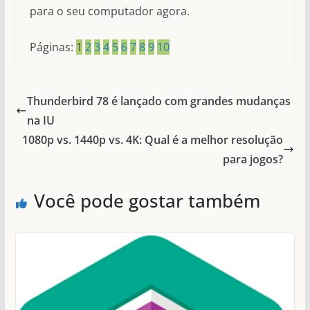
para o seu computador agora.
Páginas:
1
2
3
4
5
6
7
8
9
10
Thunderbird 78 é lançado com grandes mudanças
na IU
1080p vs. 1440p vs. 4K: Qual é a melhor resolução
para jogos?
Você pode gostar também