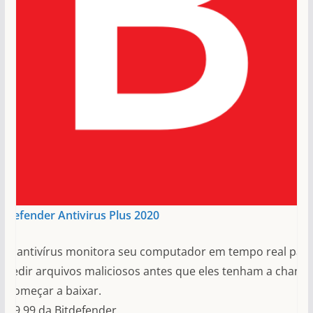
itdefender Antivirus Plus 2020
ste antivírus monitora seu computador em tempo real par
mpedir arquivos maliciosos antes que eles tenham a chance
e começar a baixar.
$ 89,99 da Bitdefender