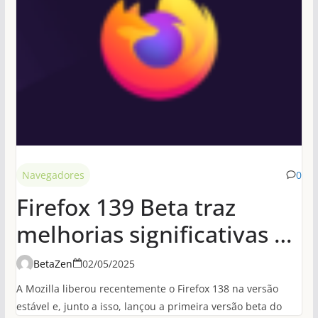
Navegadores
0
Firefox 139 Beta traz
melhorias significativas de
desempenho em
BetaZen
02/05/2025
conexões HTTP/3
A Mozilla liberou recentemente o Firefox 138 na versão
estável e, junto a isso, lançou a primeira versão beta do