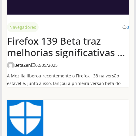
Navegadores
0
Firefox 139 Beta traz
melhorias significativas de
desempenho em
BetaZen
02/05/2025
conexões HTTP/3
A Mozilla liberou recentemente o Firefox 138 na versão
estável e, junto a isso, lançou a primeira versão beta do