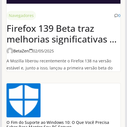
Navegadores
0
Firefox 139 Beta traz
melhorias significativas de
desempenho em
BetaZen
02/05/2025
conexões HTTP/3
A Mozilla liberou recentemente o Firefox 138 na versão
estável e, junto a isso, lançou a primeira versão beta do
O Fim do Suporte ao Windows 10: O Que Você Precisa
Saber Para Manter Seu PC Seguro