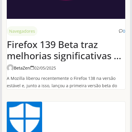
Navegadores
0
Firefox 139 Beta traz
melhorias significativas de
desempenho em
BetaZen
02/05/2025
conexões HTTP/3
A Mozilla liberou recentemente o Firefox 138 na versão
estável e, junto a isso, lançou a primeira versão beta do