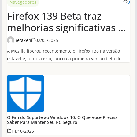
Navegadores
0
Firefox 139 Beta traz
melhorias significativas de
desempenho em
BetaZen
02/05/2025
conexões HTTP/3
A Mozilla liberou recentemente o Firefox 138 na versão
estável e, junto a isso, lançou a primeira versão beta do
O Fim do Suporte ao Windows 10: O Que Você Precisa
Saber Para Manter Seu PC Seguro
14/10/2025