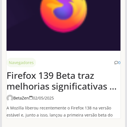
Navegadores
0
Firefox 139 Beta traz
melhorias significativas de
desempenho em
BetaZen
02/05/2025
conexões HTTP/3
A Mozilla liberou recentemente o Firefox 138 na versão
estável e, junto a isso, lançou a primeira versão beta do