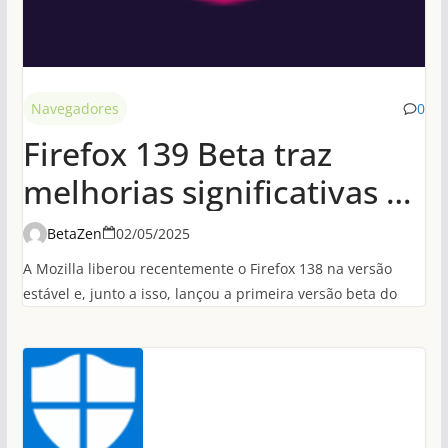
Navegadores
0
Firefox 139 Beta traz
melhorias significativas de
desempenho em
BetaZen
02/05/2025
conexões HTTP/3
A Mozilla liberou recentemente o Firefox 138 na versão
estável e, junto a isso, lançou a primeira versão beta do