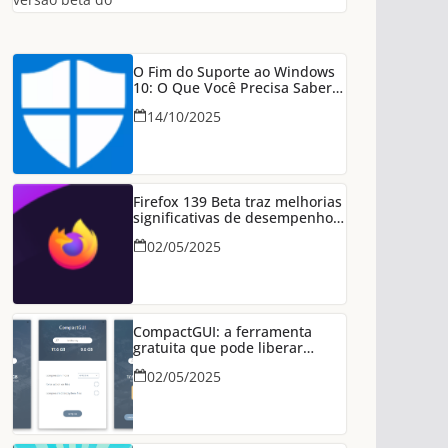
O Fim do Suporte ao Windows
10: O Que Você Precisa Saber
Para Manter Seu PC Seguro
14/10/2025
Firefox 139 Beta traz melhorias
significativas de desempenho
em conexões HTTP/3
02/05/2025
CompactGUI: a ferramenta
gratuita que pode liberar
dezenas de GB no seu PC
02/05/2025