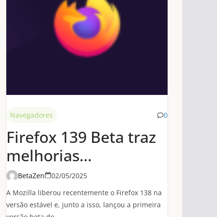
Navegadores
0
Firefox 139 Beta traz
melhorias
significativas de
BetaZen
02/05/2025
desempenho em
A Mozilla liberou recentemente o Firefox 138 na
conexões HTTP/3
versão estável e, junto a isso, lançou a primeira
versão beta do