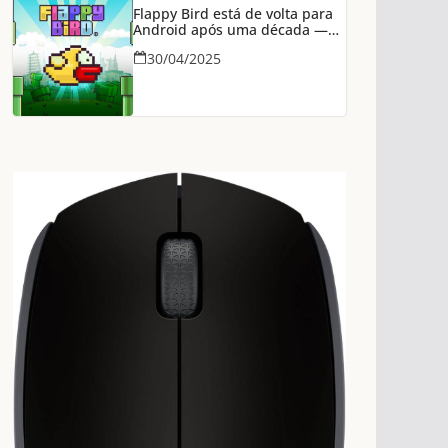
Flappy Bird está de volta para
Android após uma década —
agora na Epic Games Store
30/04/2025