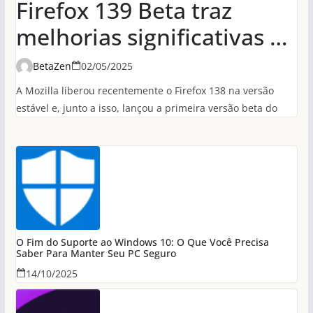
Firefox 139 Beta traz
melhorias significativas de
desempenho em
BetaZen
02/05/2025
conexões HTTP/3
A Mozilla liberou recentemente o Firefox 138 na versão
estável e, junto a isso, lançou a primeira versão beta do
O Fim do Suporte ao Windows 10: O Que Você Precisa
Saber Para Manter Seu PC Seguro
14/10/2025