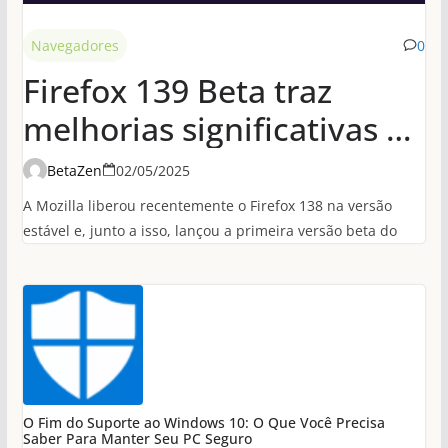
Navegadores
0
Firefox 139 Beta traz
melhorias significativas de
desempenho em
BetaZen
02/05/2025
conexões HTTP/3
A Mozilla liberou recentemente o Firefox 138 na versão
estável e, junto a isso, lançou a primeira versão beta do
O Fim do Suporte ao Windows 10: O Que Você Precisa
Saber Para Manter Seu PC Seguro