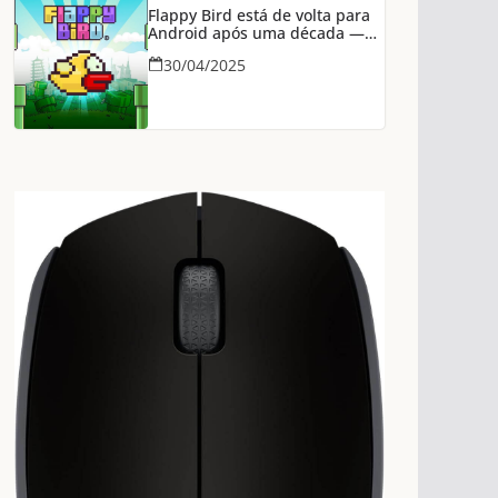
Flappy Bird está de volta para
Android após uma década —
agora na Epic Games Store
30/04/2025