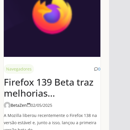
Navegadores
0
Firefox 139 Beta traz
melhorias
significativas de
BetaZen
02/05/2025
desempenho em
A Mozilla liberou recentemente o Firefox 138 na
conexões HTTP/3
versão estável e, junto a isso, lançou a primeira
versão beta do