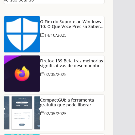
O Fim do Suporte ao Windows
10: O Que Você Precisa Saber
Para Manter Seu PC Seguro
14/10/2025
Firefox 139 Beta traz melhorias
significativas de desempenho
em conexões HTTP/3
02/05/2025
CompactGUI: a ferramenta
gratuita que pode liberar
dezenas de GB no seu PC
02/05/2025