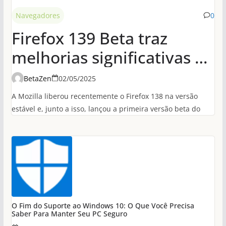
Navegadores
0
Firefox 139 Beta traz
melhorias significativas de
desempenho em
BetaZen
02/05/2025
conexões HTTP/3
A Mozilla liberou recentemente o Firefox 138 na versão
estável e, junto a isso, lançou a primeira versão beta do
O Fim do Suporte ao Windows 10: O Que Você Precisa
Saber Para Manter Seu PC Seguro