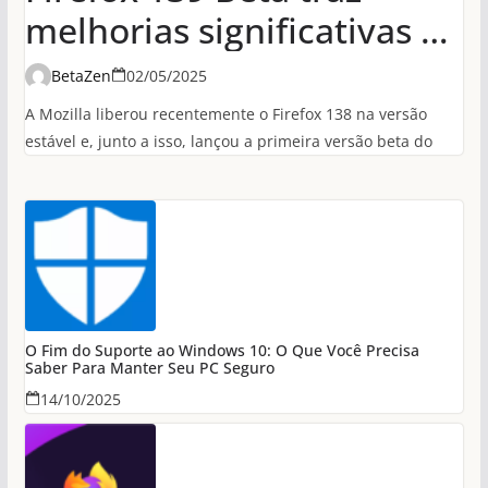
melhorias significativas de
desempenho em
BetaZen
02/05/2025
conexões HTTP/3
A Mozilla liberou recentemente o Firefox 138 na versão
estável e, junto a isso, lançou a primeira versão beta do
O Fim do Suporte ao Windows 10: O Que Você Precisa
Saber Para Manter Seu PC Seguro
14/10/2025