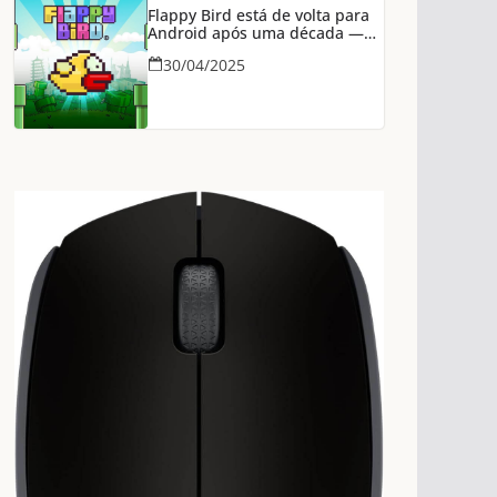
Flappy Bird está de volta para
Android após uma década —
agora na Epic Games Store
30/04/2025