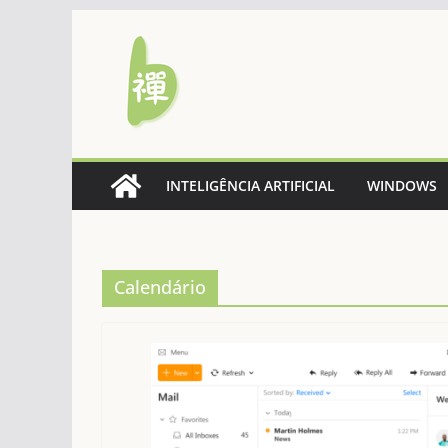
Pular
para
o
conteúdo
INTELIGÊNCIA ARTIFICIAL
WINDOWS
Calendário