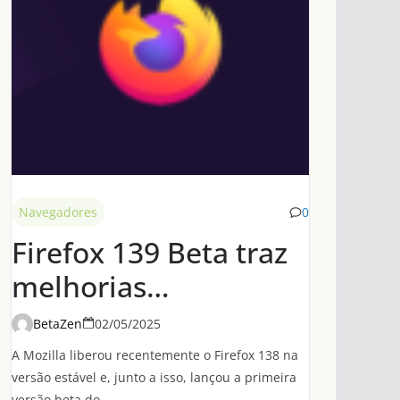
Navegadores
0
Firefox 139 Beta traz
melhorias
significativas de
BetaZen
02/05/2025
desempenho em
A Mozilla liberou recentemente o Firefox 138 na
conexões HTTP/3
versão estável e, junto a isso, lançou a primeira
versão beta do