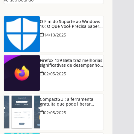
O Fim do Suporte ao Windows
10: O Que Você Precisa Saber
Para Manter Seu PC Seguro
14/10/2025
Firefox 139 Beta traz melhorias
significativas de desempenho
em conexões HTTP/3
02/05/2025
CompactGUI: a ferramenta
gratuita que pode liberar
dezenas de GB no seu PC
02/05/2025